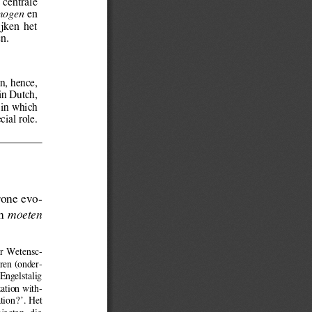
 centrale 
mogen
 en 
jken  het  
en.
n, hence, 
in Dutch, 
 in which 
cial role.
rone evo-
moeten
n  
oor  Wetensc-
ren (onder-
Engelstalig 
zation with-
tion?’. Het 