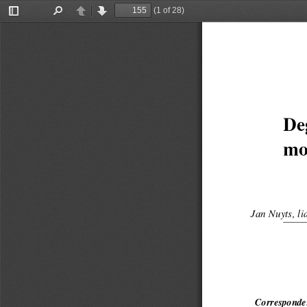
(1 of 28)
Toggle
Find
Previous
Next
Sidebar
De
mo
Jan Nuyts, l
Corresponde