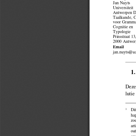
Jan Nuyts 
Universiteit 
Antwerpen D
Taalkunde, 
voor Grammat
Cognitie en 
Typologie 
Prinsstraat 13,
2000 Antwer
Email
jan.nuyts@ua
1.
Deze 
lutie
1
     D
hap
zoe
art
out