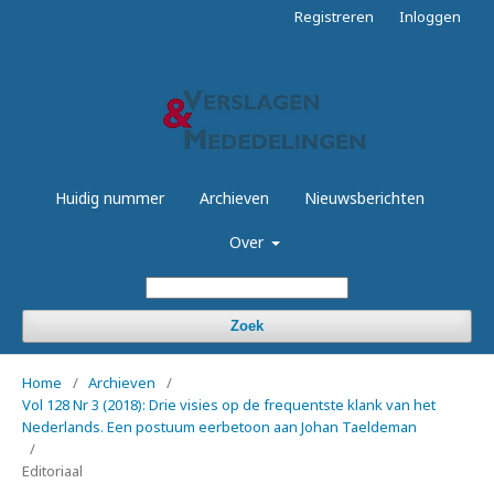
Registreren
Inloggen
Huidig nummer
Archieven
Nieuwsberichten
Over
Zoek
Home
/
Archieven
/
Vol 128 Nr 3 (2018): Drie visies op de frequentste klank van het
Nederlands. Een postuum eerbetoon aan Johan Taeldeman
/
Editoriaal