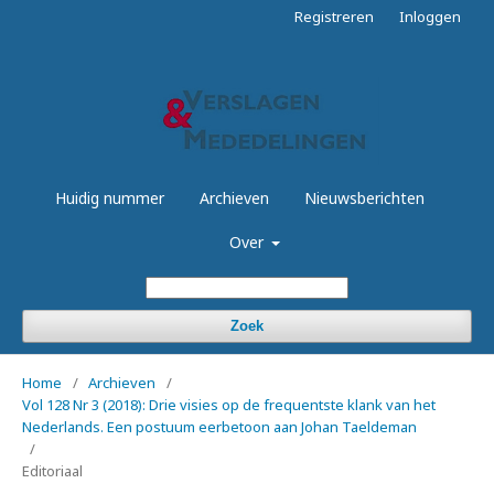
Registreren
Inloggen
Huidig nummer
Archieven
Nieuwsberichten
Over
Zoek
Home
/
Archieven
/
Vol 128 Nr 3 (2018): Drie visies op de frequentste klank van het
Nederlands. Een postuum eerbetoon aan Johan Taeldeman
/
Editoriaal