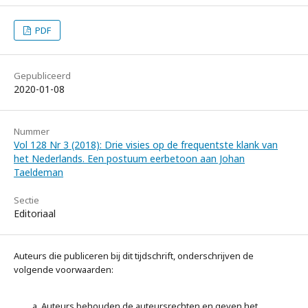
PDF
Gepubliceerd
2020-01-08
Nummer
Vol 128 Nr 3 (2018): Drie visies op de frequentste klank van
het Nederlands. Een postuum eerbetoon aan Johan
Taeldeman
Sectie
Editoriaal
Auteurs die publiceren bij dit tijdschrift, onderschrijven de
volgende voorwaarden:
Auteurs behouden de auteursrechten en geven het