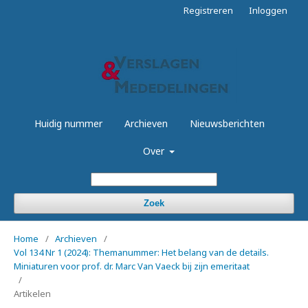
Registreren
Inloggen
Huidig nummer
Archieven
Nieuwsberichten
Over
Zoek
Home
/
Archieven
/
Vol 134 Nr 1 (2024): Themanummer: Het belang van de details.
Miniaturen voor prof. dr. Marc Van Vaeck bij zijn emeritaat
/
Artikelen