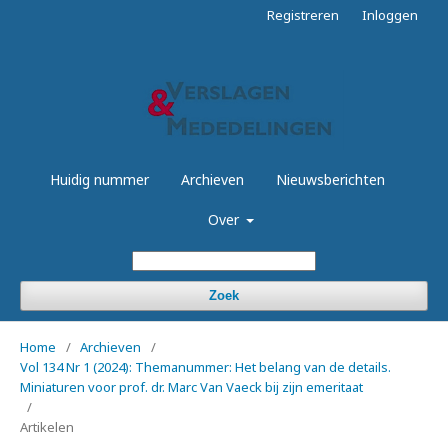
Registreren
Inloggen
Huidig nummer
Archieven
Nieuwsberichten
Over
Zoek
Home
/
Archieven
/
Vol 134 Nr 1 (2024): Themanummer: Het belang van de details.
Miniaturen voor prof. dr. Marc Van Vaeck bij zijn emeritaat
/
Artikelen