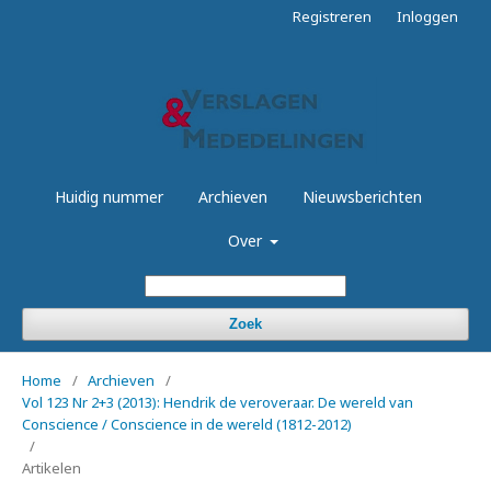
Registreren
Inloggen
Huidig nummer
Archieven
Nieuwsberichten
Over
Zoek
Home
/
Archieven
/
Vol 123 Nr 2+3 (2013): Hendrik de veroveraar. De wereld van
Conscience / Conscience in de wereld (1812-2012)
/
Artikelen