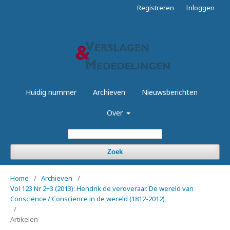
Registreren
Inloggen
Huidig nummer
Archieven
Nieuwsberichten
Over
Zoek
Home
/
Archieven
/
Vol 123 Nr 2+3 (2013): Hendrik de veroveraar. De wereld van
Conscience / Conscience in de wereld (1812-2012)
/
Artikelen