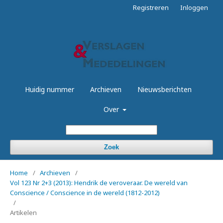
Registreren
Inloggen
Huidig nummer
Archieven
Nieuwsberichten
Over
Zoek
Home
/
Archieven
/
Vol 123 Nr 2+3 (2013): Hendrik de veroveraar. De wereld van
Conscience / Conscience in de wereld (1812-2012)
/
Artikelen